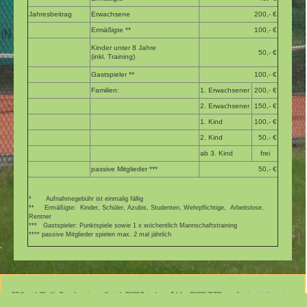
Jahresbeitrag
Erwachsene
200,- €
Ermäßigte **
100,- €
Kinder unter 8 Jahre
50,- €
(inkl. Training)
Gastspieler **
100,- €
Familien:
1. Erwachsener
200,- €
2. Erwachsener
150,- €
1. Kind
100,- €
2. Kind
50,- €
ab 3. Kind
frei
passive Mitglieder ***
50,- €
* Aufnahmegebühr ist einmalig fällig
** Ermäßigte: Kinder, Schüler, Azubis, Studenten, Wehrpflichtige, Arbeitslose,
Rentner
*** Gastspieler: Punktspiele sowie 1 x wöchentlich Mannschaftstraining
**** passive Mitglieder spielen max. 2 mal jährlich
TC Krosigk 99 e.V. • Petersbergstrasse, Krosigk, 06193 Petersberg • Telefon: 034606 35738 • email:
tc-krosigk@web.de
•
Datenschutz
Impressum
•